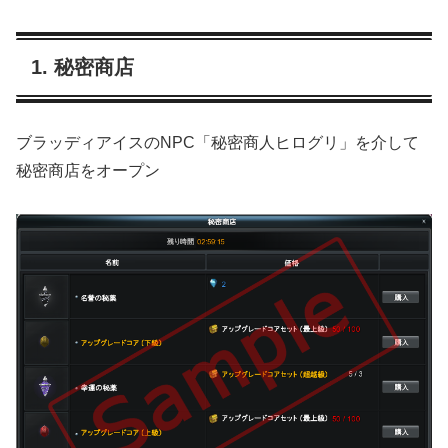
1. 秘密商店
ブラッディアイスのNPC「秘密商人ヒログリ」を介して
秘密商店をオープン