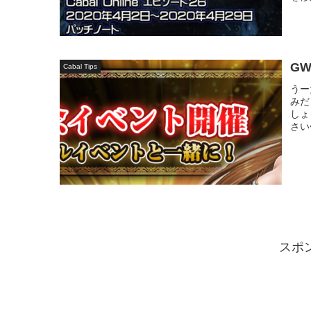
G
Cabal Tips
うー
みだ
しょ
さい
スポ