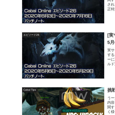
され
正特
[実
エピソード26
5
実サ
する
ーに
ルド
挑
Cabal Tips
うー
内容
関す
く様