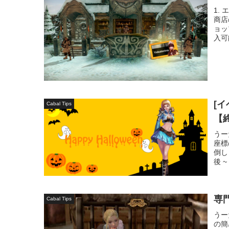
1.
商店
ョッ
入可
[
Cabal Tips
【
うー
座標
倒し
後 ~
専
Cabal Tips
うー
の簡