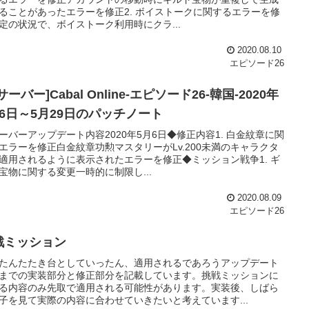
ることがあったエラーを修正2. ボイストークに関するエラーを修
定の状況で、ボイストーク利用時にクラ...
2020.08.10
エピソード26
サーバー]Cabal Online-エピソード26-韓国-2020年
月6日～5月29日のパッチノート
ーバーアップデート内容2020年5月6日◆修正内容1. 白金紋章に関
エラーを修正白金紋章功勲マスタリーがLv.200未満のキャラクタ
適用されるように表示されたエラーを修正◆ミッション戦争1. ギ
宝物に関する変更一時的に制限し...
2020.08.09
エピソード26
戦ミッション
たんたたき台としていったん、適用されるであろうアップデート
までの実装部分と修正部分を記載しています。挑戦ミッションに
る内容のみ先取で適用される可能性があります。実装後、しばら
子を見て実際の内容に合わせていきたいと考えています...