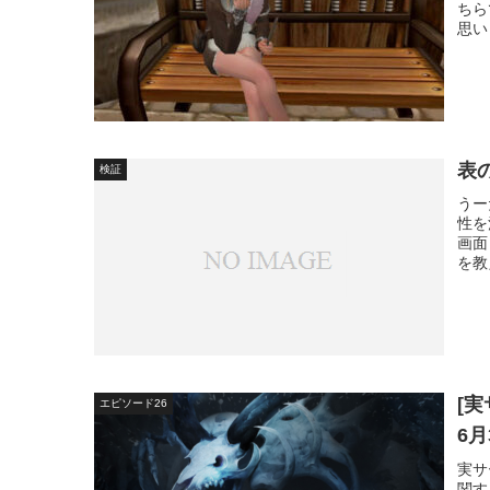
ちら
思い
表
検証
うー
性を
画面
を教
[実
エピソード26
6
実サ
関す