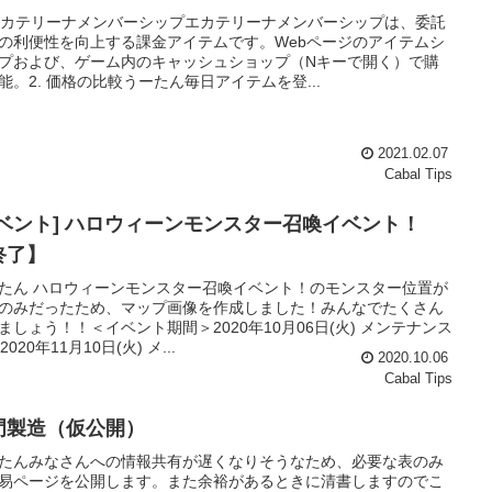
 エカテリーナメンバーシップエカテリーナメンバーシップは、委託
の利便性を向上する課金アイテムです。Webページのアイテムシ
プおよび、ゲーム内のキャッシュショップ（Nキーで開く）で購
能。2. 価格の比較うーたん毎日アイテムを登...
2021.02.07
Cabal Tips
イベント] ハロウィーンモンスター召喚イベント！
終了】
たん ハロウィーンモンスター召喚イベント！のモンスター位置が
のみだったため、マップ画像を作成しました！みんなでたくさん
ましょう！！＜イベント期間＞2020年10月06日(火) メンテナンス
 2020年11月10日(火) メ...
2020.10.06
Cabal Tips
門製造（仮公開）
たんみなさんへの情報共有が遅くなりそうなため、必要な表のみ
易ページを公開します。また余裕があるときに清書しますのでこ