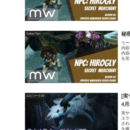
秘
Cabal Tips
うー
内容
内容
を見
[実
エピソード26
4
実サ
エラ
され
を修