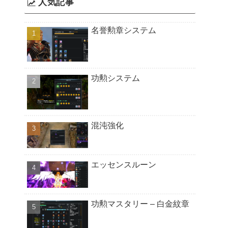
人気記事
名誉勲章システム
功勲システム
混沌強化
エッセンスルーン
功勲マスタリー – 白金紋章