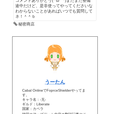
コメントありがとう(*´ω｀*)まだまだ整備
途中だけど、是非使ってやってくださいな
わからないことがあればいつでも質問して
ネ！＾＾ｂ
秘密商店
うーたん
Cabal OnlineでFoprceShielderやってま
す。
キャラ名：-无-
ギルド：Liberate
国家：カペラ