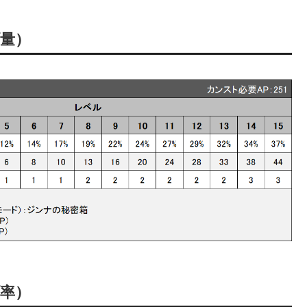
プ量）
プ率）