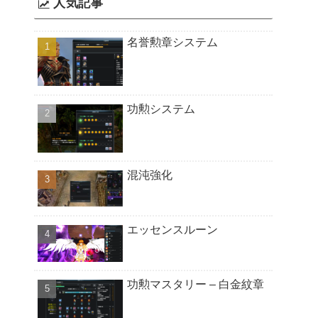
人気記事
名誉勲章システム
功勲システム
混沌強化
エッセンスルーン
功勲マスタリー – 白金紋章