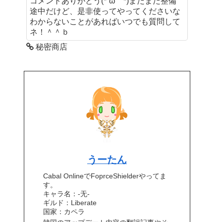
コメントありがとう(*´ω｀*)まだまだ整備
途中だけど、是非使ってやってくださいな
わからないことがあればいつでも質問して
ネ！＾＾ｂ
秘密商店
うーたん
Cabal OnlineでFoprceShielderやってま
す。
キャラ名：-无-
ギルド：Liberate
国家：カペラ