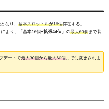
能となり、
基本スロットルが16個
存在する。
により、「基本16個+
拡張44個
」の
最大60個
まで装
ップデートで
最大30個から最大60個
までに変更されま