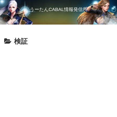
うーたんCABAL情報発信所
検証