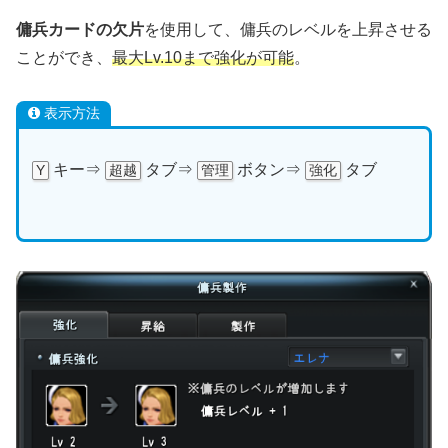
傭兵カードの欠片
を使用して、傭兵のレベルを上昇させる
ことができ、
最大Lv.10まで強化が可能
。
表示方法
キー⇒
タブ⇒
ボタン⇒
タブ
Y
超越
管理
強化