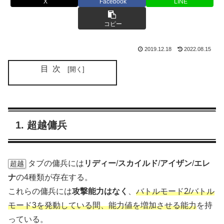
X
Facebook
LINE
コピー
2019.12.18
2022.08.15
目次
1. 超越傭兵
タブの傭兵には
リディー
/
スカイルド
/
アイザン
/
エレ
超越
ナ
の4種類が存在する。
これらの傭兵には
攻撃能力はなく
、
バトルモード2/バトル
モード3を発動している間、能力値を増加させる能力
を持
っている。