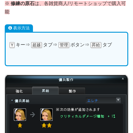
※
修練の原石
は、各雑貨商人/リモートショップで購入可
能
表示方法
キー⇒
タブ⇒
ボタン⇒
タブ
Y
超越
管理
昇給