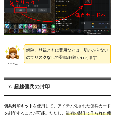
解除、登録ともに費用などは一切かからない
ので
リスクなし
で登録/解除が行えます！
うーたん
7. 超越傭兵の封印
傭兵封印キット
を使用して、アイテム化された傭兵カード
を封印することが可能。ただし、
最初の製作で作られた傭