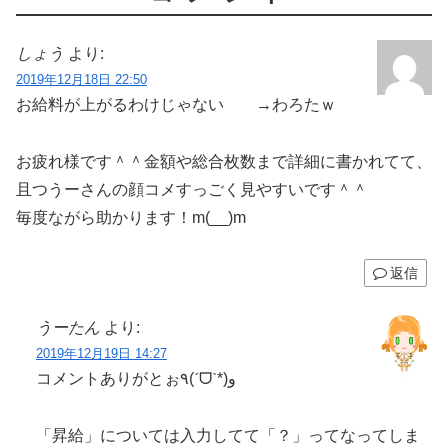
しょう
より:
2019年12月18日 22:50
お給料が上がるわけじゃない →わろたｗ
お疲れ様です＾＾金額や総合枚数まで詳細に書かれてて、
且つうーさんの顔コメすっごく見やすいです＾＾
毎度ながら助かります！m(__)m
返信
うーたん
より:
2019年12月19日 14:27
コメントありがとぉ٩(ˊᗜˋ*)و
「昇給」については入力してて「？」ってなってしま