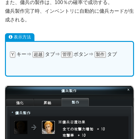
また、傭兵の製作は、100％の確率で成功する。
傭兵製作完了時、インベントリに自動的に傭兵カードが生
成される。
表示方法
キー⇒
タブ⇒
ボタン⇒
タブ
Y
超越
管理
製作